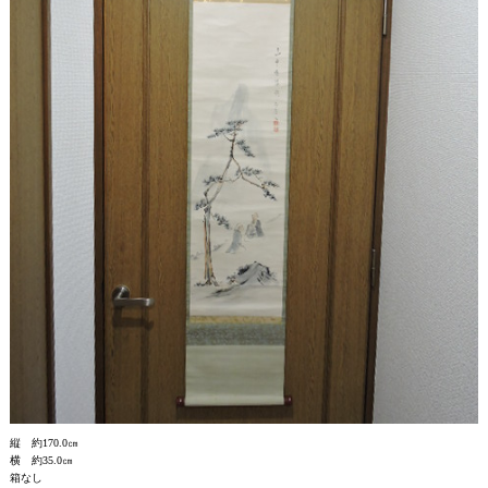
縦 約170.0㎝
横 約35.0㎝
箱なし