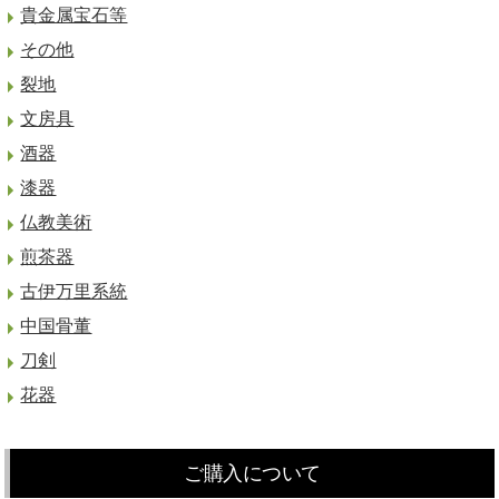
貴金属宝石等
その他
裂地
文房具
酒器
漆器
仏教美術
煎茶器
古伊万里系統
中国骨董
刀剣
花器
ご購入について