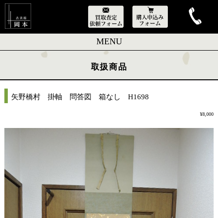
MENU
取扱商品
矢野橋村 掛軸 問答図 箱なし H1698
¥8,000