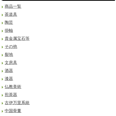
商品一覧
茶道具
陶芸
掛軸
貴金属宝石等
その他
裂地
文房具
酒器
漆器
仏教美術
煎茶器
古伊万里系統
中国骨董