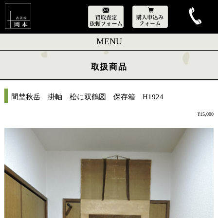
MENU
取扱商品
間埜秋岳 掛軸 松に双鶴図 保存箱 H1924
¥15,000